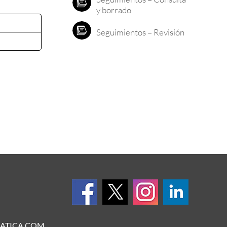
y borrado
Seguimientos – Revisión
ATICA.COM