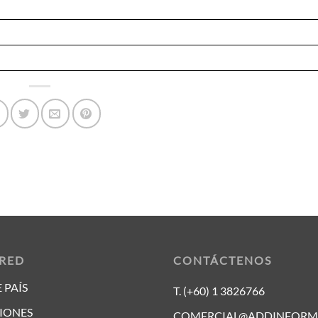
 RED
CONTÁCTENOS
 PAÍS
T. (+60) 1 3826766
IONES
COMERCIAL@ADDINFORM