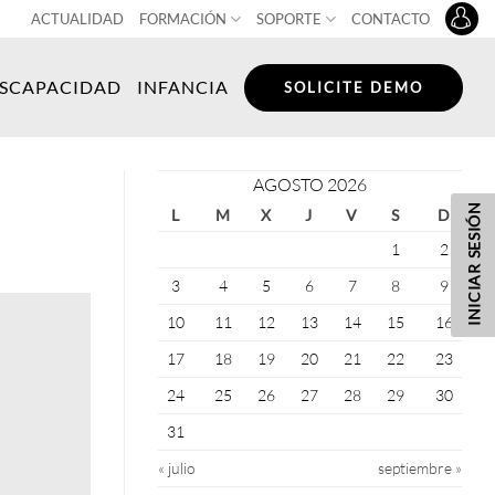
ACTUALIDAD
FORMACIÓN
SOPORTE
CONTACTO
ISCAPACIDAD
INFANCIA
SOLICITE DEMO
AGOSTO 2026
INICIAR SESIÓN
L
M
X
J
V
S
D
1
2
3
4
5
6
7
8
9
10
11
12
13
14
15
16
17
18
19
20
21
22
23
24
25
26
27
28
29
30
31
« julio
septiembre »