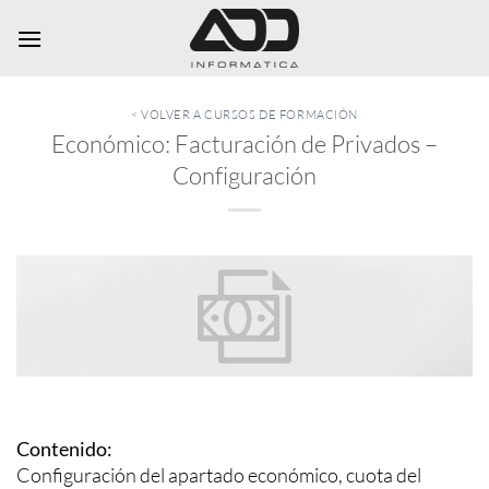
Saltar
al
contenido
< VOLVER A CURSOS DE FORMACIÓN
Económico: Facturación de Privados –
Configuración
Contenido:
Configuración del apartado económico, cuota del