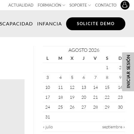
ACTUALIDAD
FORMACIÓN
SOPORTE
CONTACTO
ISCAPACIDAD
INFANCIA
SOLICITE DEMO
AGOSTO 2026
INICIAR SESIÓN
L
M
X
J
V
S
D
1
2
3
4
5
6
7
8
9
10
11
12
13
14
15
16
17
18
19
20
21
22
23
24
25
26
27
28
29
30
31
« julio
septiembre »