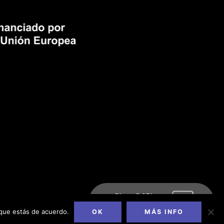
 que estás de acuerdo.
OK
MÁS INFO
e
|
Diseño web
DAGOCREATIVO