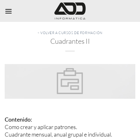
Saltar
al
contenido
< VOLVER A CURSOS DE FORMACIÓN
Cuadrantes II
Contenido:
Como crear y aplicar patrones.
Cuadrante mensual, anual grupal e individual.