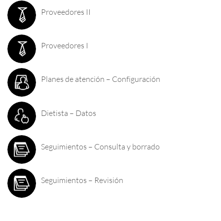
Proveedores II
Proveedores I
Planes de atención – Configuración
Dietista – Datos
Seguimientos – Consulta y borrado
Seguimientos – Revisión