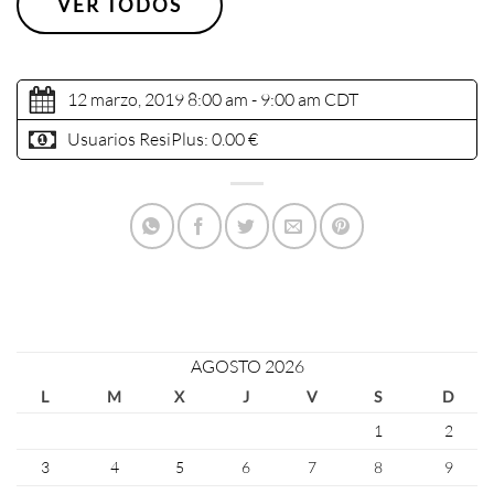
VER TODOS
12 marzo, 2019 8:00 am - 9:00 am
CDT
Usuarios ResiPlus:
0.00 €
AGOSTO 2026
L
M
X
J
V
S
D
1
2
3
4
5
6
7
8
9