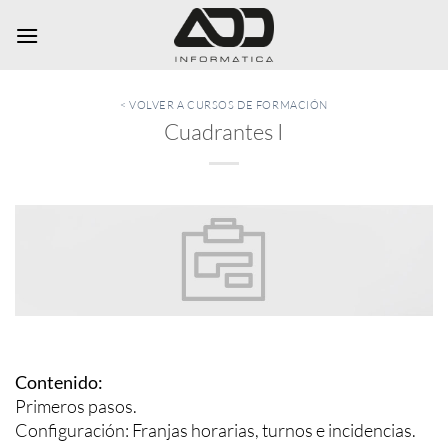
Saltar
al
contenido
< VOLVER A CURSOS DE FORMACIÓN
Cuadrantes I
Contenido:
Primeros pasos.
Configuración: Franjas horarias, turnos e incidencias.