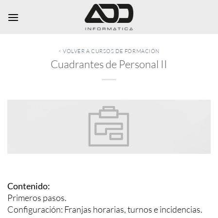
Saltar
al
contenido
< VOLVER A CURSOS DE FORMACIÓN
Cuadrantes de Personal II
Contenido:
Primeros pasos.
Configuración: Franjas horarias, turnos e incidencias.