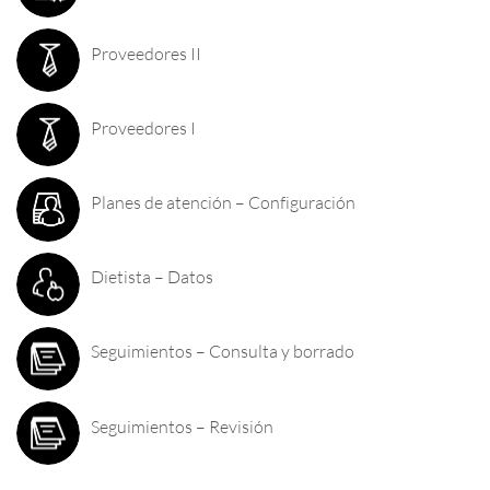
Proveedores II
Proveedores I
Planes de atención – Configuración
Dietista – Datos
Seguimientos – Consulta y borrado
Seguimientos – Revisión