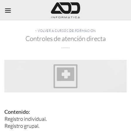
Saltar
al
contenido
< VOLVER A CURSOS DE FORMACIÓN
Controles de atención directa
Contenido:
Registro individual.
Registro grupal.