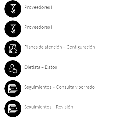
Proveedores II
Proveedores I
Planes de atención – Configuración
Dietista – Datos
Seguimientos – Consulta y borrado
Seguimientos – Revisión