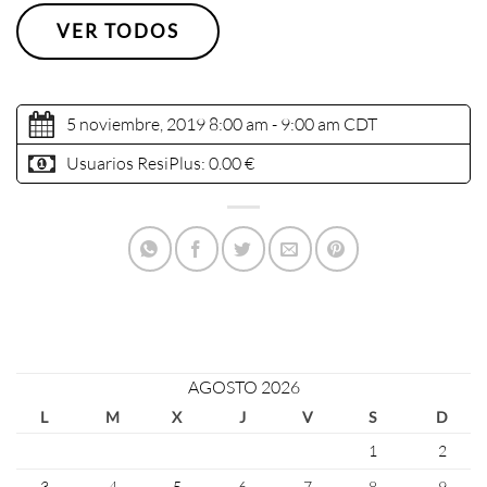
VER TODOS
5 noviembre, 2019 8:00 am - 9:00 am
CDT
Usuarios ResiPlus:
0.00 €
AGOSTO 2026
L
M
X
J
V
S
D
1
2
3
4
5
6
7
8
9