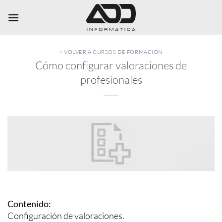
Saltar
al
contenido
< VOLVER A CURSOS DE FORMACIÓN
Cómo configurar valoraciones de
profesionales
Contenido:
Configuración de valoraciones.