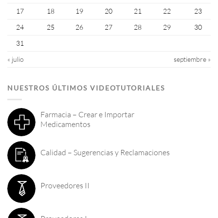
17
18
19
20
21
22
23
24
25
26
27
28
29
30
31
« julio
septiembre »
NUESTROS ÚLTIMOS VIDEOTUTORIALES
Farmacia – Crear e Importar
Medicamentos
Calidad – Sugerencias y Reclamaciones
Proveedores II