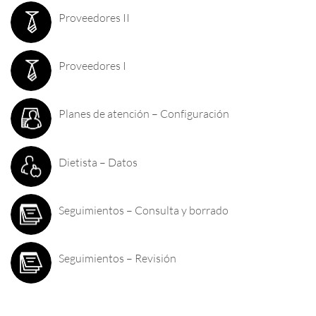
Proveedores II
Proveedores I
Planes de atención – Configuración
Dietista – Datos
Seguimientos – Consulta y borrado
Seguimientos – Revisión