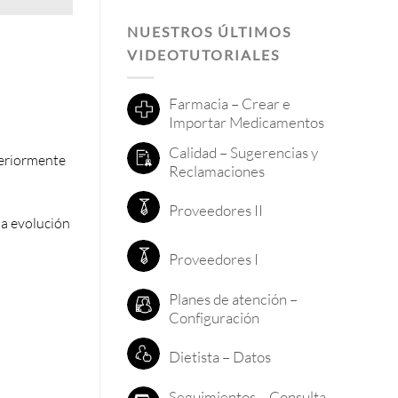
NUESTROS ÚLTIMOS
VIDEOTUTORIALES
Farmacia – Crear e
Importar Medicamentos
Calidad – Sugerencias y
teriormente
Reclamaciones
Proveedores II
la evolución
Proveedores I
Planes de atención –
Configuración
Dietista – Datos
Seguimientos – Consulta