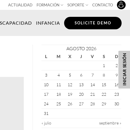
ACTUALIDAD
FORMACIÓN
SOPORTE
CONTACTO
ISCAPACIDAD
INFANCIA
SOLICITE DEMO
AGOSTO 2026
INICIAR SESIÓN
L
M
X
J
V
S
D
1
2
3
4
5
6
7
8
9
10
11
12
13
14
15
16
17
18
19
20
21
22
23
24
25
26
27
28
29
30
31
« julio
septiembre »