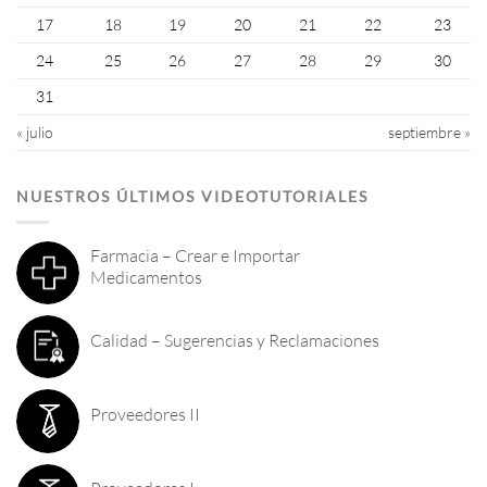
17
18
19
20
21
22
23
24
25
26
27
28
29
30
31
« julio
septiembre »
NUESTROS ÚLTIMOS VIDEOTUTORIALES
Farmacia – Crear e Importar
Medicamentos
Calidad – Sugerencias y Reclamaciones
Proveedores II