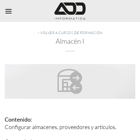
Saltar
al
contenido
< VOLVER A CURSOS DE FORMACIÓN
Almacén I
Contenido:
Configurar almacenes, proveedores y artículos.