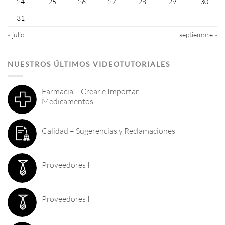
24
25
26
27
28
29
30
31
« julio
septiembre »
NUESTROS ÚLTIMOS VIDEOTUTORIALES
Farmacia – Crear e Importar
Medicamentos
Calidad – Sugerencias y Reclamaciones
Proveedores II
Proveedores I