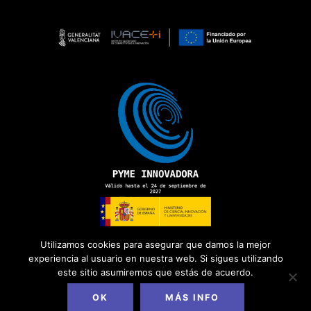
Utilizamos cookies para asegurar que damos la mejor
experiencia al usuario en nuestra web. Si sigues utilizando
este sitio asumiremos que estás de acuerdo.
Copyright 2026 ©
ADD Informática
· Todos los derechos
reservados.
Política de Privacidad
|
Aviso Legal
|
Política de Cookies
|
OK
MÁS INFO
Canal del Informante
|
Diseño web
DAGOCREATIVO