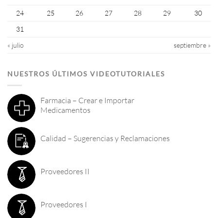
24
25
26
27
28
29
30
31
« julio
septiembre »
NUESTROS ÚLTIMOS VIDEOTUTORIALES
Farmacia – Crear e Importar
Medicamentos
Calidad – Sugerencias y Reclamaciones
Proveedores II
Proveedores I