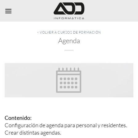
Saltar
al
contenido
< VOLVER A CURSOS DE FORMACIÓN
Agenda
Contenido:
Configuración de agenda para personal y residentes.
Crear distintas agendas.