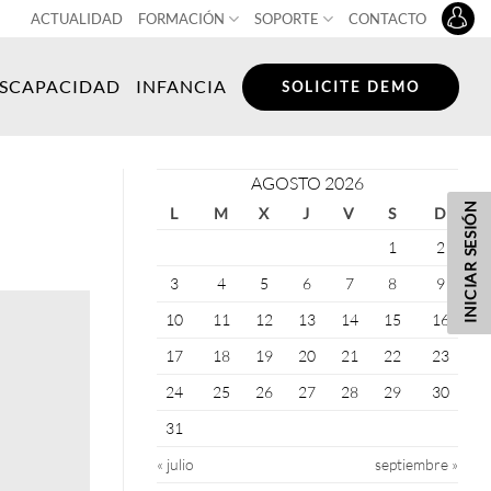
ACTUALIDAD
FORMACIÓN
SOPORTE
CONTACTO
ISCAPACIDAD
INFANCIA
SOLICITE DEMO
AGOSTO 2026
INICIAR SESIÓN
L
M
X
J
V
S
D
1
2
3
4
5
6
7
8
9
10
11
12
13
14
15
16
17
18
19
20
21
22
23
24
25
26
27
28
29
30
31
« julio
septiembre »