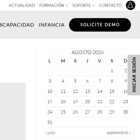
ACTUALIDAD
FORMACIÓN
SOPORTE
CONTACTO
ISCAPACIDAD
INFANCIA
SOLICITE DEMO
AGOSTO 2026
INICIAR SESIÓN
L
M
X
J
V
S
D
1
2
3
4
5
6
7
8
9
10
11
12
13
14
15
16
17
18
19
20
21
22
23
24
25
26
27
28
29
30
31
« julio
septiembre »