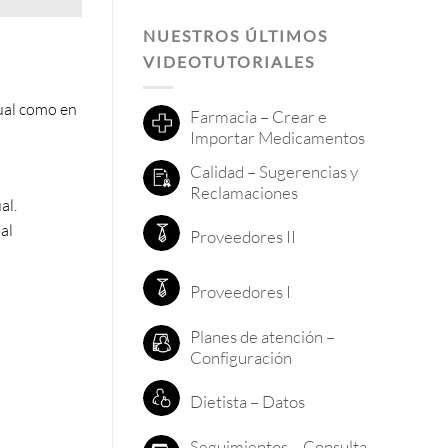
NUESTROS ÚLTIMOS
VIDEOTUTORIALES
tual como en
Farmacia – Crear e
Importar Medicamentos
Calidad – Sugerencias y
Reclamaciones
al.
al
Proveedores II
Proveedores I
Planes de atención –
Configuración
Dietista – Datos
Seguimientos – Consulta