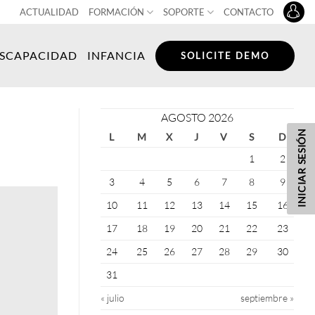
ACTUALIDAD
FORMACIÓN
SOPORTE
CONTACTO
ISCAPACIDAD
INFANCIA
SOLICITE DEMO
AGOSTO 2026
INICIAR SESIÓN
L
M
X
J
V
S
D
1
2
3
4
5
6
7
8
9
10
11
12
13
14
15
16
17
18
19
20
21
22
23
24
25
26
27
28
29
30
31
« julio
septiembre »