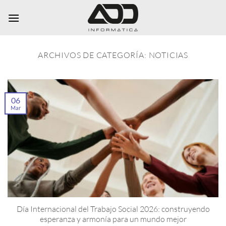
Saltar
al
contenido
ARCHIVOS DE CATEGORÍA:
NOTICIAS
06
Mar
Día Internacional del Trabajo Social 2026: construyendo
esperanza y armonía para un mundo mejor