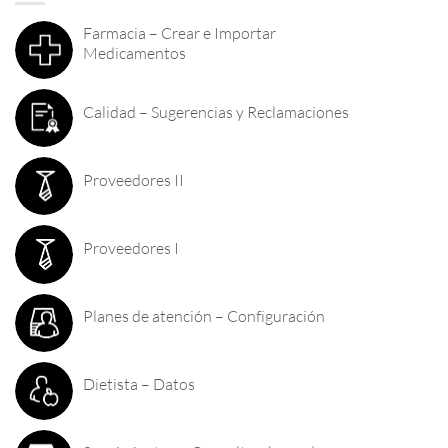
Farmacia – Crear e Importar
Medicamentos
Calidad – Sugerencias y Reclamaciones
Proveedores II
Proveedores I
Planes de atención – Configuración
Dietista – Datos