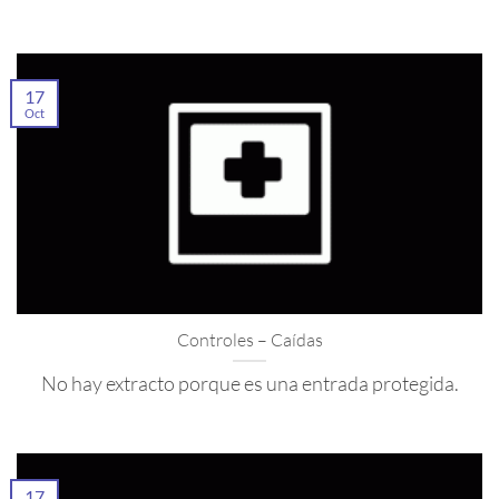
17
Oct
Controles – Caídas
No hay extracto porque es una entrada protegida.
17