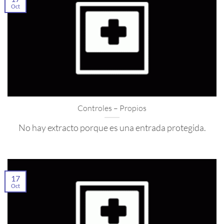
Oct
Controles – Propios
No hay extracto porque es una entrada protegida.
17
Oct