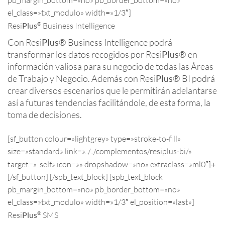
pb_margin_bottom=»no» pb_border_bottom=»no»
el_class=»txt_modulo» width=»1/3″]
®
Resi
Plus
Business Intelligence
Con Resi
Plus
® Business Intelligence podrá
transformar los datos recogidos por Resi
Plus
® en
información valiosa para su negocio de todas las Áreas
de Trabajo y Negocio. Además con Resi
Plus
® BI podrá
crear diversos escenarios que le permitirán adelantarse
así a futuras tendencias facilitándole, de esta forma, la
toma de decisiones.
[sf_button colour=»lightgrey» type=»stroke-to-fill»
size=»standard» link=»../../complementos/resiplus-bi/»
target=»_self» icon=»» dropshadow=»no» extraclass=»ml0″]
+
[/sf_button] [/spb_text_block] [spb_text_block
pb_margin_bottom=»no» pb_border_bottom=»no»
el_class=»txt_modulo» width=»1/3″ el_position=»last»]
®
Resi
Plus
SMS