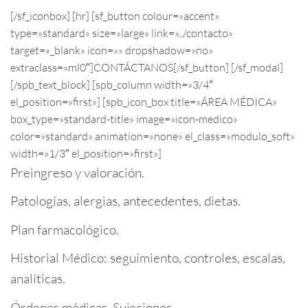
[/sf_iconbox] [hr] [sf_button colour=»accent»
type=»standard» size=»large» link=»../contacto»
target=»_blank» icon=»» dropshadow=»no»
extraclass=»ml0″]CONTÁCTANOS[/sf_button] [/sf_modal]
[/spb_text_block] [spb_column width=»3/4″
el_position=»first»] [spb_icon_box title=»ÁREA MÉDICA»
box_type=»standard-title» image=»icon-medico»
color=»standard» animation=»none» el_class=»modulo_soft»
width=»1/3″ el_position=»first»]
Preingreso y valoración.
Patologías, alergias, antecedentes, dietas.
Plan farmacológico.
Historial Médico: seguimiento, controles, escalas,
analíticas.
Órdenes médicas. Sujeciones.