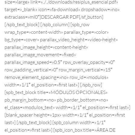
size=»large» link=»../../downloads/resiplus_esencial.pdf»
target=»_blank» icon=»fa-download» dropshadow=»no»
extraclass=»ml0″]DESCARGAR PDF[/sf_button]
[/spb_text_block] [/spb_column] [spb_row
wrap_type=»content-width» parallax_type=»color»
bg_type=»cover» parallax_video_height=»video-height»
parallax_image_height=»content-height»
parallax_image_movement=»fixed»
parallax_image_speed=»0.5″ row_overlay_opacity=»0″
row_padding_vertical=»0″ row_margin_vertical=»15″
remove_element_spacing=»no» row_id=»modulos»
width=»1/1″ el_position=»first last»] [/spb_row]
[spb_text_block title=»MÓDULOS OPCIONALES»
pb_margin_bottom=»no» pb_border_bottom=»no»
el_class=»modulos_text» width=»1/1″ el_position=»first last»]
[blank_spacer height=»1px» width=»1/1″ el_position=»first
last»] [/spb_text_block] [spb_column width=»1/1″
el_position=»first last»] [spb_icon_box title=»ÁREA DE