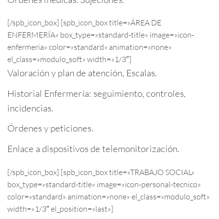
[/spb_icon_box] [spb_icon_box title=»ÁREA DE
ENFERMERÍA» box_type=»standard-title» image=»icon-
enfermeria» color=»standard» animation=»none»
el_class=»modulo_soft» width=»1/3″]
Valoración y plan de atención, Escalas.
Historial Enfermería: seguimiento, controles,
incidencias.
Órdenes y peticiones.
Enlace a dispositivos de telemonitorización.
[/spb_icon_box] [spb_icon_box title=»TRABAJO SOCIAL»
box_type=»standard-title» image=»icon-personal-tecnico»
color=»standard» animation=»none» el_class=»modulo_soft»
width=»1/3″ el_position=»last»]