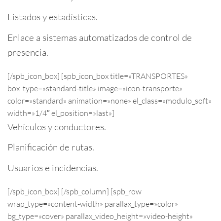
Listados y estadísticas.
Enlace a sistemas automatizados de control de
presencia.
[/spb_icon_box] [spb_icon_box title=»TRANSPORTES»
box_type=»standard-title» image=»icon-transporte»
color=»standard» animation=»none» el_class=»modulo_soft»
width=»1/4″ el_position=»last»]
Vehículos y conductores.
Planificación de rutas.
Usuarios e incidencias.
[/spb_icon_box] [/spb_column] [spb_row
wrap_type=»content-width» parallax_type=»color»
bg_type=»cover» parallax_video_height=»video-height»