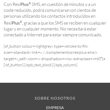
Con Resi
Plus
®
SMS, en cuestión de minutos y a un
coste reducido, podrá comunicarse con cientos de
personas utilizando los contactos introducidos en
Resi
Plus
®
, gracias a que los SMS se reciben en cualquier
lugar y en cualquier momento. No necesitará estar
conectado a Internet para estar siempre comunicado.
[sf_button colour=»lightgrey» type=»stroke-to-fill»
size=»standard» link=»../../complementos/resiplus-sms/»
target=»_self» icon=»» dropshadow=»no» extraclass=»ml0″]
+
[/sf_button] [/spb_text_block] [/spb_column]
SOBRE NOSOTROS
EMPRESA