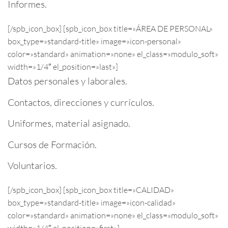
Informes.
[/spb_icon_box] [spb_icon_box title=»ÁREA DE PERSONAL»
box_type=»standard-title» image=»icon-personal»
color=»standard» animation=»none» el_class=»modulo_soft»
width=»1/4″ el_position=»last»]
Datos personales y laborales.
Contactos, direcciones y currículos.
Uniformes, material asignado.
Cursos de Formación.
Voluntarios.
[/spb_icon_box] [spb_icon_box title=»CALIDAD»
box_type=»standard-title» image=»icon-calidad»
color=»standard» animation=»none» el_class=»modulo_soft»
width=»1/4″ el_position=»first»]