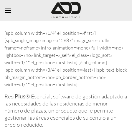
Saltar
al
contenido
[spb_column width=»1/4″ el_position=»first»]
[spb_single_image image=»12687″ image_size=»full»
frame=»noframe» intro_animation=»none» full_width=»no»
lightbox=»no» link_target=»_self» el_class=»logo_soft»
width=»1/1″ el_position=»first last»] [/spb_column]
[spb_column width=»3/4″ el_position=»last»] [spb_text_block
pb_margin_bottom=»no» pb_border_bottom=»no»
width=»1/1″ el_position=»first last»]
Resi
Plus
®
Esencial, software de gestión adaptado a
las necesidades de las residencias de menor
número de plazas, un producto que le permite
gestionar las áreas esenciales de su centro a un
precio reducido.