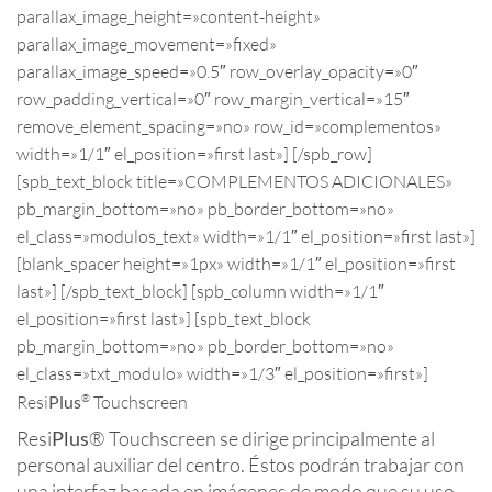
parallax_image_height=»content-height»
parallax_image_movement=»fixed»
parallax_image_speed=»0.5″ row_overlay_opacity=»0″
row_padding_vertical=»0″ row_margin_vertical=»15″
remove_element_spacing=»no» row_id=»complementos»
width=»1/1″ el_position=»first last»] [/spb_row]
[spb_text_block title=»COMPLEMENTOS ADICIONALES»
pb_margin_bottom=»no» pb_border_bottom=»no»
el_class=»modulos_text» width=»1/1″ el_position=»first last»]
[blank_spacer height=»1px» width=»1/1″ el_position=»first
last»] [/spb_text_block] [spb_column width=»1/1″
el_position=»first last»] [spb_text_block
pb_margin_bottom=»no» pb_border_bottom=»no»
el_class=»txt_modulo» width=»1/3″ el_position=»first»]
®
Resi
Plus
Touchscreen
Resi
Plus
® Touchscreen se dirige principalmente al
personal auxiliar del centro. Éstos podrán trabajar con
una interfaz basada en imágenes de modo que su uso