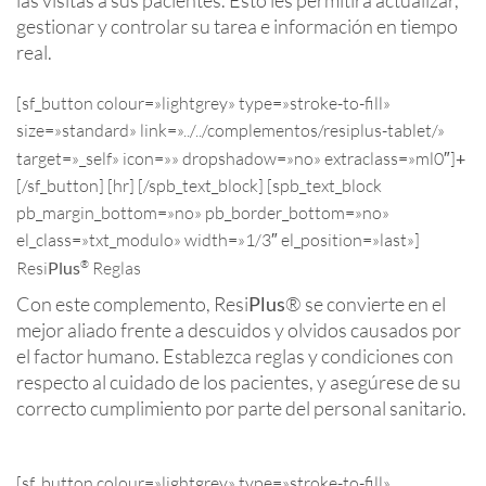
gestionar y controlar su tarea e información en tiempo
real.
[sf_button colour=»lightgrey» type=»stroke-to-fill»
size=»standard» link=»../../complementos/resiplus-tablet/»
target=»_self» icon=»» dropshadow=»no» extraclass=»ml0″]
+
[/sf_button] [hr] [/spb_text_block] [spb_text_block
pb_margin_bottom=»no» pb_border_bottom=»no»
el_class=»txt_modulo» width=»1/3″ el_position=»last»]
®
Resi
Plus
Reglas
Con este complemento, Resi
Plus
® se convierte en el
mejor aliado frente a descuidos y olvidos causados por
el factor humano. Establezca reglas y condiciones con
respecto al cuidado de los pacientes, y asegúrese de su
correcto cumplimiento por parte del personal sanitario.
[sf_button colour=»lightgrey» type=»stroke-to-fill»