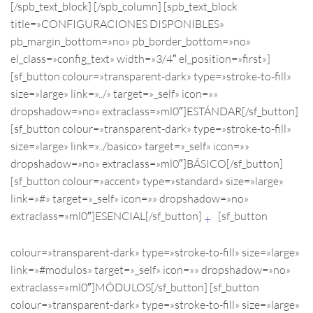
[/spb_text_block] [/spb_column] [spb_text_block
title=»CONFIGURACIONES DISPONIBLES»
pb_margin_bottom=»no» pb_border_bottom=»no»
el_class=»config_text» width=»3/4″ el_position=»first»]
[sf_button colour=»transparent-dark» type=»stroke-to-fill»
size=»large» link=»../» target=»_self» icon=»»
dropshadow=»no» extraclass=»ml0″]ESTÁNDAR[/sf_button]
[sf_button colour=»transparent-dark» type=»stroke-to-fill»
size=»large» link=»../basico» target=»_self» icon=»»
dropshadow=»no» extraclass=»ml0″]BÁSICO[/sf_button]
[sf_button colour=»accent» type=»standard» size=»large»
link=»#» target=»_self» icon=»» dropshadow=»no»
extraclass=»ml0″]ESENCIAL[/sf_button]
[sf_button
+
colour=»transparent-dark» type=»stroke-to-fill» size=»large»
link=»#modulos» target=»_self» icon=»» dropshadow=»no»
extraclass=»ml0″]MÓDULOS[/sf_button] [sf_button
colour=»transparent-dark» type=»stroke-to-fill» size=»large»