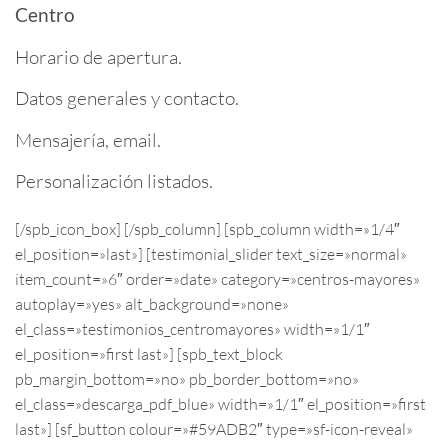
Centro
Horario de apertura.
Datos generales y contacto.
Mensajería, email.
Personalización listados.
[/spb_icon_box] [/spb_column] [spb_column width=»1/4″
el_position=»last»] [testimonial_slider text_size=»normal»
item_count=»6″ order=»date» category=»centros-mayores»
autoplay=»yes» alt_background=»none»
el_class=»testimonios_centromayores» width=»1/1″
el_position=»first last»] [spb_text_block
pb_margin_bottom=»no» pb_border_bottom=»no»
el_class=»descarga_pdf_blue» width=»1/1″ el_position=»first
last»] [sf_button colour=»#59ADB2″ type=»sf-icon-reveal»