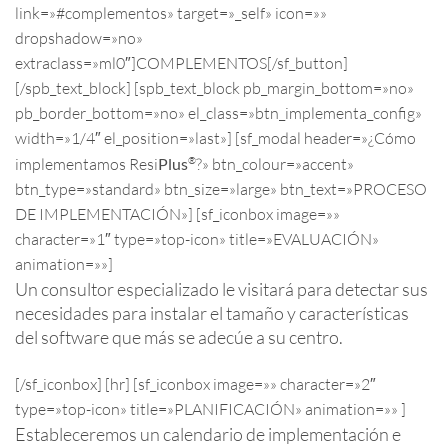
link=»#complementos» target=»_self» icon=»»
dropshadow=»no»
extraclass=»ml0″]COMPLEMENTOS[/sf_button]
[/spb_text_block] [spb_text_block pb_margin_bottom=»no»
pb_border_bottom=»no» el_class=»btn_implementa_config»
width=»1/4″ el_position=»last»] [sf_modal header=»¿Cómo
®
implementamos Resi
Plus
?» btn_colour=»accent»
btn_type=»standard» btn_size=»large» btn_text=»PROCESO
DE IMPLEMENTACIÓN»] [sf_iconbox image=»»
character=»1″ type=»top-icon» title=»EVALUACIÓN»
animation=»»]
Un consultor especializado le visitará para detectar sus
necesidades para instalar el tamaño y características
del software que más se adecúe a su centro.
[/sf_iconbox] [hr] [sf_iconbox image=»» character=»2″
type=»top-icon» title=»PLANIFICACIÓN» animation=»» ]
Estableceremos un calendario de implementación e