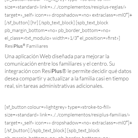
size=»standard» link=»../../complementos/resiplus-reglas/»
target=»_self» icon=»» dropshadow=»no» extraclass=»ml0″]
+
[/sf_button] [hr] [/spb_text_block] [spb_text_block
pb_margin_bottom=»no» pb_border_bottom=»no»
el_class=»txt_modulo» width=»1/3″ el_position=»first»]
®
Resi
Plus
Familiares
Una aplicación Web diseñada para mejorar la
comunicación entre los familiares y el centro. Su
integración con Resi
Plus
® le permite decidir qué datos
desea compartir y actualizar a la familia casi en tiempo
real, sin tareas administrativas adicionales.
[sf_button colour=»lightgrey» type=»stroke-to-fill»
size=»standard» link=»../../complementos/resiplus-familias/»
target=»_self» icon=»» dropshadow=»no» extraclass=»ml0″]
+
[/sf_button] [/spb_text_block] [spb_text_block