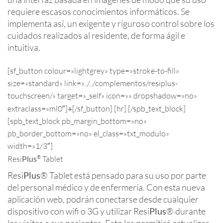
requiere escasos conocimientos informáticos. Se
implementa así, un exigente y riguroso control sobre los
cuidados realizados al residente, de forma ágil e
intuitiva.
[sf_button colour=»lightgrey» type=»stroke-to-fill»
size=»standard» link=»../../complementos/resiplus-
touchscreen/» target=»_self» icon=»» dropshadow=»no»
extraclass=»ml0″]
+
[/sf_button] [hr] [/spb_text_block]
[spb_text_block pb_margin_bottom=»no»
pb_border_bottom=»no» el_class=»txt_modulo»
width=»1/3″]
®
Resi
Plus
Tablet
Resi
Plus
® Tablet está pensado para su uso por parte
del personal médico y de enfermería. Con esta nueva
aplicación web, podrán conectarse desde cualquier
dispositivo con wifi o 3G y utilizar Resi
Plus
® durante
las visitas a sus pacientes. Esto les permitirá actualizar,