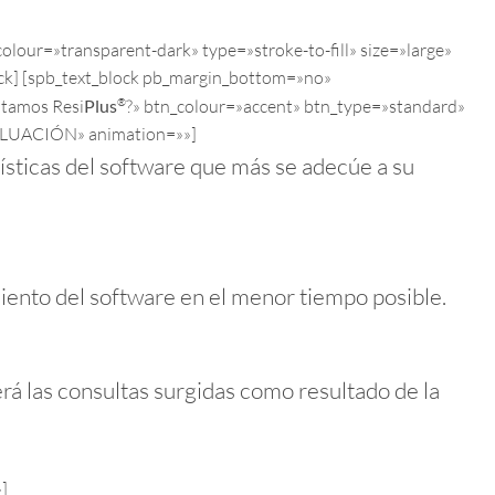
lour=»transparent-dark» type=»stroke-to-fill» size=»large»
k] [spb_text_block pb_margin_bottom=»no»
®
ntamos Resi
Plus
?» btn_colour=»accent» btn_type=»standard»
VALUACIÓN» animation=»»]
rísticas del software que más se adecúe a su
iento del software en el menor tiempo posible.
rá las consultas surgidas como resultado de la
]