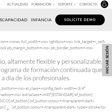
ACTUALIDAD
FORMACIÓN
SOPORTE
CONTACTO
ISCAPACIDAD
INFANCIA
SOLICITE DEMO
ion=»none» full_width=»no» lightbox=»no» link_target=»_self»
ext_block pb_margin_bottom=»no» pb_border_bottom=»no»
INICIAR SESIÓN
, altamente flexible y personalizable,
 programa de formación continuada que le
a día de los profesionales.
bottom=»no» el_class=»config_text» width=»3/4″
 dropshadow=»no» extraclass=»ml0″]ESTÁNDAR[/sf_button]
SICO[/sf_button] [sf_button colour=»transparent-dark»
ton]
[sf_button colour=»transparent-dark» type=»stroke-to-
+