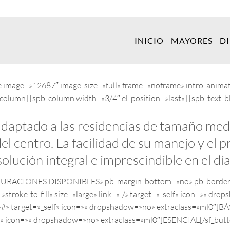
INICIO
MAYORES
D
ge image=»12687″ image_size=»full» frame=»noframe» intro_animat
/spb_column] [spb_column width=»3/4″ el_position=»last»] [spb_t
daptado a las residencias de tamaño medio
del centro. La facilidad de su manejo y el
ución integral e imprescindible en el día 
NFIGURACIONES DISPONIBLES» pb_margin_bottom=»no» pb_border_
=»stroke-to-fill» size=»large» link=»../» target=»_self» icon=»»
=»#» target=»_self» icon=»» dropshadow=»no» extraclass=»ml0″]BÁ
_self» icon=»» dropshadow=»no» extraclass=»ml0″]ESENCIAL[/sf_but