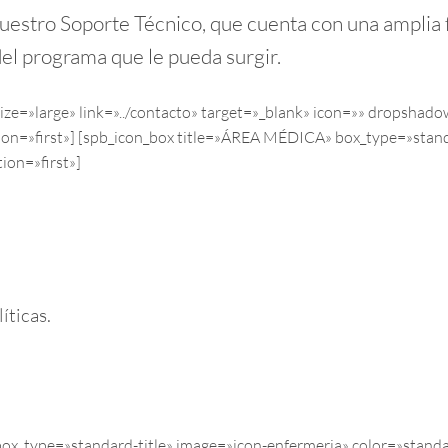
nuestro Soporte Técnico, que cuenta con una amplia
del programa que le pueda surgir.
» size=»large» link=»../contacto» target=»_blank» icon=»» drop
ition=»first»] [spb_icon_box title=»ÁREA MÉDICA» box_type=»stan
ion=»first»]
íticas.
ox_type=»standard-title» image=»icon-enfermeria» color=»stand