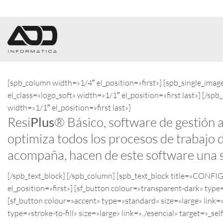
Saltar
al
contenido
[spb_column width=»1/4″ el_position=»first»] [spb_single_ima
el_class=»logo_soft» width=»1/1″ el_position=»first last»] [
width=»1/1″ el_position=»first last»]
Resi
®
Básico, software de gestión a
Plus
optimiza todos los procesos de trabajo 
acompaña, hacen de este software una sol
[/spb_text_block] [/spb_column] [spb_text_block title=»CO
el_position=»first»] [sf_button colour=»transparent-dark» type
[sf_button colour=»accent» type=»standard» size=»large» link
type=»stroke-to-fill» size=»large» link=»../esencial» target=»