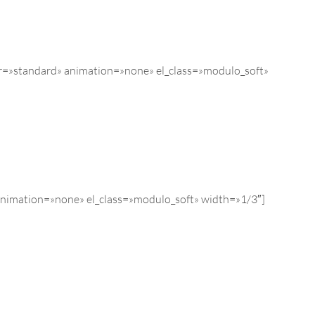
or=»standard» animation=»none» el_class=»modulo_soft»
animation=»none» el_class=»modulo_soft» width=»1/3″]