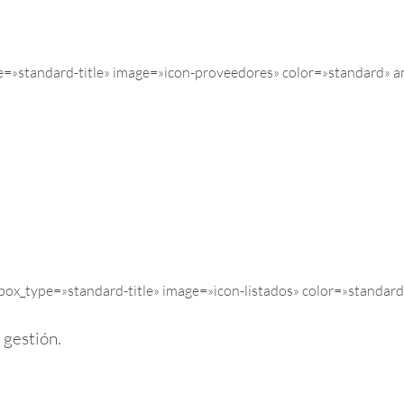
=»standard-title» image=»icon-proveedores» color=»standard» a
ox_type=»standard-title» image=»icon-listados» color=»standar
 gestión.