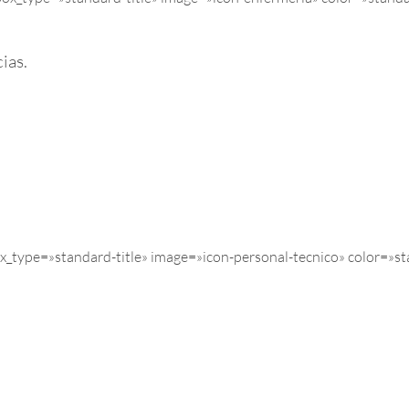
ias.
_type=»standard-title» image=»icon-personal-tecnico» color=»s