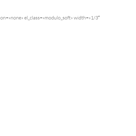
tion=»none» el_class=»modulo_soft» width=»1/3″