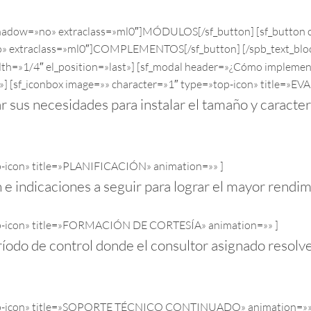
pshadow=»no» extraclass=»ml0″]MÓDULOS[/sf_button] [sf_button co
o» extraclass=»ml0″]COMPLEMENTOS[/sf_button] [/spb_text_bloc
th=»1/4″ el_position=»last»] [sf_modal header=»¿Cómo impleme
sf_iconbox image=»» character=»1″ type=»top-icon» title=»E
ar sus necesidades para instalar el tamaño y caracte
top-icon» title=»PLANIFICACIÓN» animation=»» ]
 indicaciones a seguir para lograr el mayor rendim
»top-icon» title=»FORMACIÓN DE CORTESÍA» animation=»» ]
ríodo de control donde el consultor asignado resolve
e=»top-icon» title=»SOPORTE TÉCNICO CONTINUADO» animation=»»