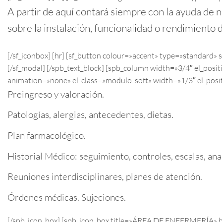
A partir de aquí contará siempre con la ayuda de 
sobre la instalación, funcionalidad o rendimiento 
[/sf_iconbox] [hr] [sf_button colour=»accent» type=»standard
[/sf_modal] [/spb_text_block] [spb_column width=»3/4″ el_pos
animation=»none» el_class=»modulo_soft» width=»1/3″ el_posit
Preingreso y valoración.
Patologías, alergias, antecedentes, dietas.
Plan farmacológico.
Historial Médico: seguimiento, controles, escalas, anal
Reuniones interdisciplinares, planes de atención.
Órdenes médicas. Sujeciones.
[/spb_icon_box] [spb_icon_box title=»ÁREA DE ENFERMERÍA» b