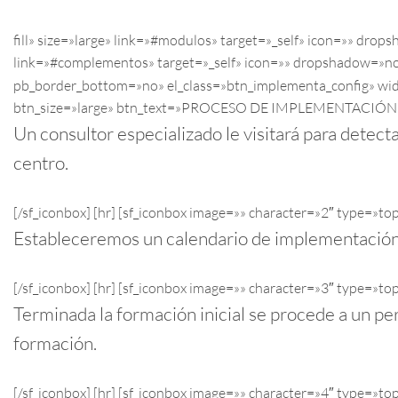
fill» size=»large» link=»#modulos» target=»_self» icon=»» dro
link=»#complementos» target=»_self» icon=»» dropshadow=»n
pb_border_bottom=»no» el_class=»btn_implementa_config» wid
btn_size=»large» btn_text=»PROCESO DE IMPLEMENTACIÓN»] [
Un consultor especializado le visitará para detect
centro.
[/sf_iconbox] [hr] [sf_iconbox image=»» character=»2″ type=»
Estableceremos un calendario de implementación e
[/sf_iconbox] [hr] [sf_iconbox image=»» character=»3″ type=
Terminada la formación inicial se procede a un pe
formación.
[/sf_iconbox] [hr] [sf_iconbox image=»» character=»4″ typ