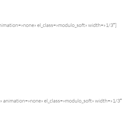
nimation=»none» el_class=»modulo_soft» width=»1/3″]
d» animation=»none» el_class=»modulo_soft» width=»1/3″