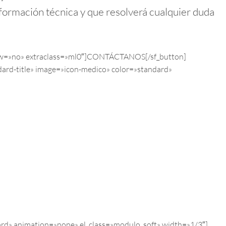
 formación técnica y que resolverá cualquier duda
shadow=»no» extraclass=»ml0″]CONTÁCTANOS[/sf_button]
dard-title» image=»icon-medico» color=»standard»
ard» animation=»none» el_class=»modulo_soft» width=»1/3″]