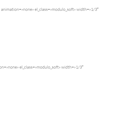
 animation=»none» el_class=»modulo_soft» width=»1/3″
ion=»none» el_class=»modulo_soft» width=»1/3″