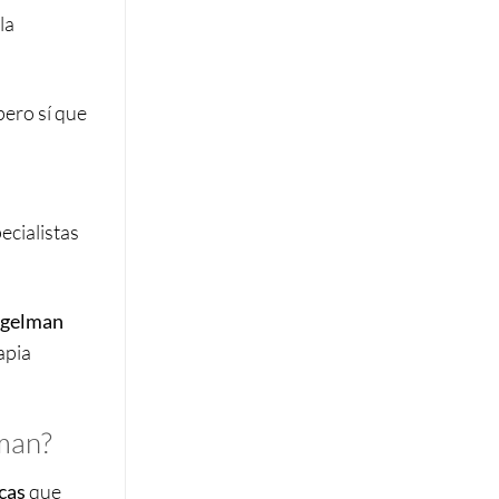
la
pero sí que
ecialistas
ngelman
apia
lman?
cas
que