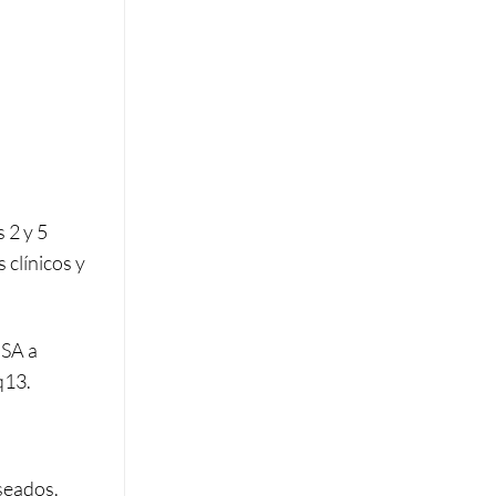
 2 y 5
 clínicos y
 SA a
q13.
eseados.