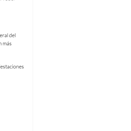
eral del
on más
festaciones