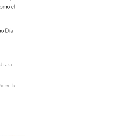
omo el
mo Día
d rara.
án en la