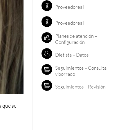
Proveedores II
Proveedores I
Planes de atención –
Configuración
Dietista – Datos
Seguimientos – Consulta
y borrado
Seguimientos – Revisión
a que se
n