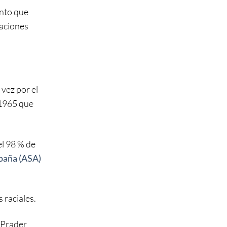
ento que
gaciones
vez por el
 1965 que
el 98 % de
paña (ASA)
 raciales.
 Prader