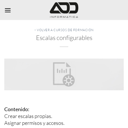
Saltar
al
contenido
< VOLVER A CURSOS DE FORMACIÓN
Escalas configurables
Contenido:
Crear escalas propias.
Asignar permisos y accesos.