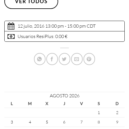
VER TODOS
12 julio, 2016 13:00 pm - 15:00 pm
CDT
Usuarios ResiPlus:
0.00 €
AGOSTO 2026
L
M
X
J
V
S
D
1
2
3
4
5
6
7
8
9