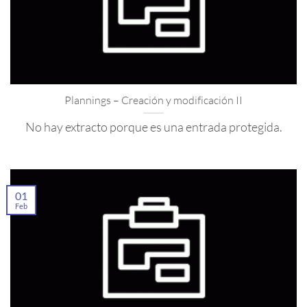
Plannings – Creación y modificación II
No hay extracto porque es una entrada protegida.
01
Feb