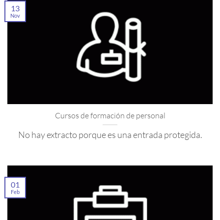
13
Nov
Cursos de formación de personal
No hay extracto porque es una entrada protegida.
01
Feb