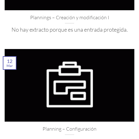
Plannings – Creación y modificación I
No hay extracto porque es una entrada protegida.
12
Mar
Planning – Configuración