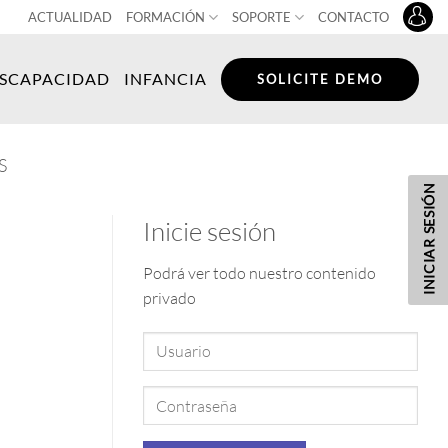
ACTUALIDAD
FORMACIÓN
SOPORTE
CONTACTO
ISCAPACIDAD
INFANCIA
SOLICITE DEMO
S
INICIAR SESIÓN
Inicie sesión
Podrá ver todo nuestro contenido
privado