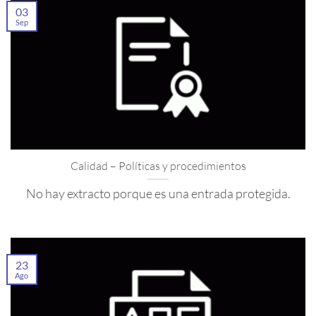
03
Sep
Calidad – Políticas y procedimientos
No hay extracto porque es una entrada protegida.
23
Ago