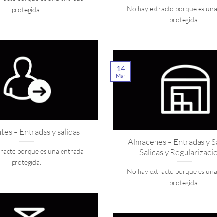
No hay extracto porque es un
protegida.
protegida.
14
Mar
tes – Entradas y salidas
Almacenes – Entradas y Sa
Salidas y Regularizaci
tracto porque es una entrada
protegida.
No hay extracto porque es un
protegida.