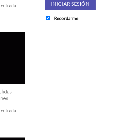
a entrada
Recordarme
lidas –
ones
a entrada