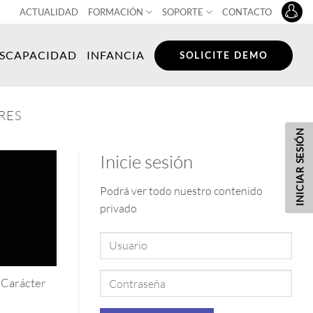
ACTUALIDAD
FORMACIÓN
SOPORTE
CONTACTO
ISCAPACIDAD
INFANCIA
SOLICITE DEMO
RES
INICIAR SESIÓN
Inicie sesión
Podrá ver todo nuestro contenido
privado
y Carácter