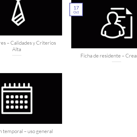
17
Oct
s – Calidades y Criterios
Alta
Ficha de residente – Crea
n temporal – uso general