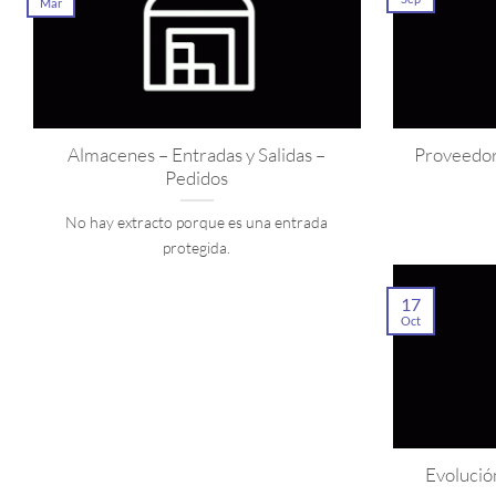
Mar
Almacenes – Entradas y Salidas –
Proveedore
Pedidos
No hay extracto porque es una entrada
protegida.
17
Oct
Evolució