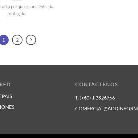
tracto porque es una entrada
protegida.
1
2
 RED
CONTÁCTENOS
 PAÍS
T. (+60) 1 3826766
IONES
COMERCIAL@ADDINFORM