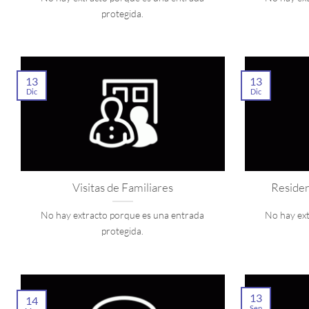
protegida.
13
13
Dic
Dic
Visitas de Familiares
Residen
No hay extracto porque es una entrada
No hay ex
protegida.
13
14
Sep