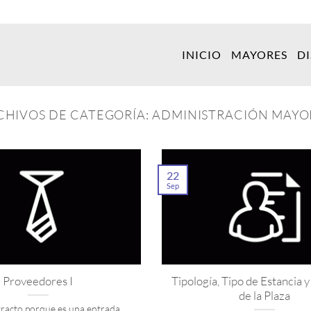
INICIO
MAYORES
D
CHIVOS DE CATEGORÍA:
ADMINISTRACIÓN MAYO
22
Sep
Proveedores I
Tipología, Tipo de Estancia 
de la Plaza
tracto porque es una entrada