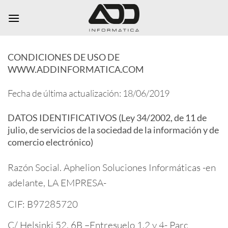
Saltar
al
contenido
CONDICIONES DE USO DE
WWW.ADDINFORMATICA.COM
Fecha de última actualización: 18/06/2019
DATOS IDENTIFICATIVOS (Ley 34/2002, de 11 de
julio, de servicios de la sociedad de la información y de
comercio electrónico)
Razón Social. Aphelion Soluciones Informáticas -en
adelante, LA EMPRESA-
CIF: B97285720
C/ Helsinki 52, 6B –Entresuelo 1,2 y 4- Parc